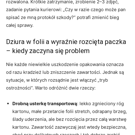
rozwalona. Krótkie zatrzymanie, zrobienie 2–3 zdjęć,
zadanie pytania kurierowi: „Czy w razie czego może pan
spisać ze mną protokół szkody?” potrafi zmienić bieg
całej sprawy.
Dziura w folii a wyraźnie rozcięta paczka
– kiedy zaczyna się problem
Nie każde niewielkie uszkodzenie opakowania oznacza
od razu kradzież lub zniszczenie zawartości. Jednak są
sytuacje, w których rozsądnie jest włączyć „tryb
ostrożności”. Warto odróżnić dwie rzeczy:
Drobną usterkę transportową
: lekko zgnieciony róg
kartonu, małe przetarcie folii stretch, odrapany brzeg,
ślady uderzenia, ale bez rozcięcia przez całą warstwę
kartonu. Zawartość zazwyczaj jest wtedy bezpieczna,
choć przy delikatnych rzeczach i tak dobrze zrobić