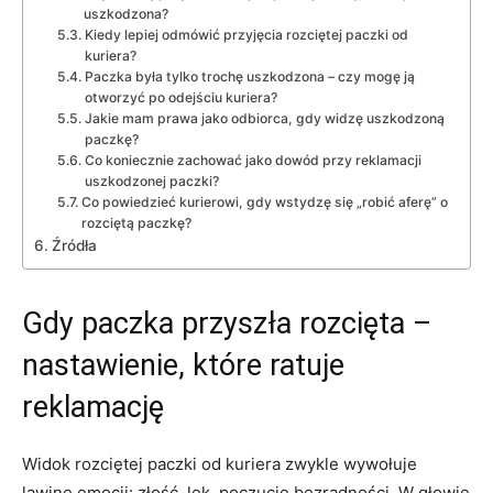
uszkodzona?
Kiedy lepiej odmówić przyjęcia rozciętej paczki od
kuriera?
Paczka była tylko trochę uszkodzona – czy mogę ją
otworzyć po odejściu kuriera?
Jakie mam prawa jako odbiorca, gdy widzę uszkodzoną
paczkę?
Co koniecznie zachować jako dowód przy reklamacji
uszkodzonej paczki?
Co powiedzieć kurierowi, gdy wstydzę się „robić aferę” o
rozciętą paczkę?
Źródła
Gdy paczka przyszła rozcięta –
nastawienie, które ratuje
reklamację
Widok rozciętej paczki od kuriera zwykle wywołuje
lawinę emocji: złość, lęk, poczucie bezradności. W głowie