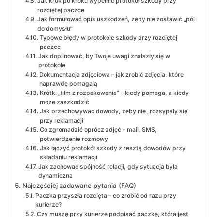
Jak krok po kroku wypełnić protokół szkody przy
rozciętej paczce
Jak formułować opis uszkodzeń, żeby nie zostawić „pól
do domysłu”
Typowe błędy w protokole szkody przy rozciętej
paczce
Jak dopilnować, by Twoje uwagi znalazły się w
protokole
Dokumentacja zdjęciowa – jak zrobić zdjęcia, które
naprawdę pomagają
Krótki „film z rozpakowania” – kiedy pomaga, a kiedy
może zaszkodzić
Jak przechowywać dowody, żeby nie „rozsypały się”
przy reklamacji
Co zgromadzić oprócz zdjęć – mail, SMS,
potwierdzenie rozmowy
Jak łączyć protokół szkody z resztą dowodów przy
składaniu reklamacji
Jak zachować spójność relacji, gdy sytuacja była
dynamiczna
Najczęściej zadawane pytania (FAQ)
Paczka przyszła rozcięta – co zrobić od razu przy
kurierze?
Czy muszę przy kurierze podpisać paczkę, która jest