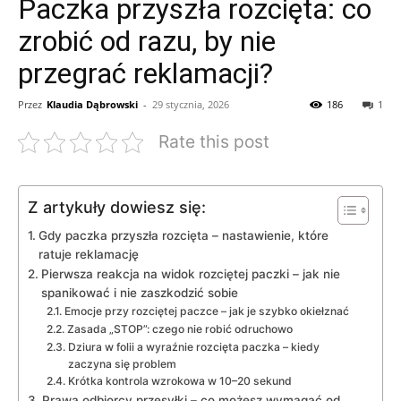
Paczka przyszła rozcięta: co
zrobić od razu, by nie
przegrać reklamacji?
Przez
Klaudia Dąbrowski
-
29 stycznia, 2026
186
1
Rate this post
Z artykuły dowiesz się:
Gdy paczka przyszła rozcięta – nastawienie, które
ratuje reklamację
Pierwsza reakcja na widok rozciętej paczki – jak nie
spanikować i nie zaszkodzić sobie
Emocje przy rozciętej paczce – jak je szybko okiełznać
Zasada „STOP”: czego nie robić odruchowo
Dziura w folii a wyraźnie rozcięta paczka – kiedy
zaczyna się problem
Krótka kontrola wzrokowa w 10–20 sekund
Prawa odbiorcy przesyłki – co możesz wymagać od