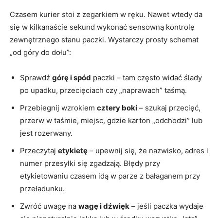
Czasem kurier stoi z zegarkiem w ręku. Nawet wtedy da
się w kilkanaście sekund wykonać sensowną kontrolę
zewnętrznego stanu paczki. Wystarczy prosty schemat
„od góry do dołu”:
Sprawdź
górę i spód
paczki – tam często widać ślady
po upadku, przecięciach czy „naprawach” taśmą.
Przebiegnij wzrokiem
cztery boki
– szukaj przecięć,
przerw w taśmie, miejsc, gdzie karton „odchodzi” lub
jest rozerwany.
Przeczytaj
etykietę
– upewnij się, że nazwisko, adres i
numer przesyłki się zgadzają. Błędy przy
etykietowaniu czasem idą w parze z bałaganem przy
przeładunku.
Zwróć uwagę na
wagę i dźwięk
– jeśli paczka wydaje