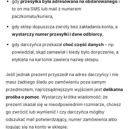
gdy
przesyłka była adresowana na obdarowanego
i
to on ma SMS lub mail z numerem
paczkomatu/kuriera,
gdy sklep dopuszcza zwroty bez zakładania konta, a
wystarczy numer przesyłki i dane odbiorcy
,
gdy darczyńca przekazał
choć część danych
– np.
powiedział, skąd zamawiał i kiedy było doręczenie, a
etykieta na kartonie zawiera nazwę sklepu.
Jeśli jednak prezent przyszedł na adres darczyńcy i nie
masz żadnego śladu po zamówieniu poza samym
przedmiotem, najrozsądniejszym wyjściem jest
delikatna
prośba o pomoc
. Wystarczy krótka wiadomość: że
prezent okazał się w nieodpowiednim rozmiarze, chcesz
go zwrócić lub wymienić i czy darczyńca mógłby
odszukać mail potwierdzający, numer zamówienia albo
logując się na konto w sklepie.