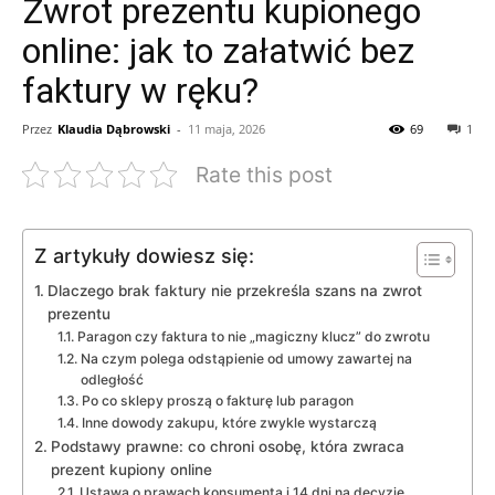
Zwrot prezentu kupionego
online: jak to załatwić bez
faktury w ręku?
Przez
Klaudia Dąbrowski
-
11 maja, 2026
69
1
Rate this post
Z artykuły dowiesz się:
Dlaczego brak faktury nie przekreśla szans na zwrot
prezentu
Paragon czy faktura to nie „magiczny klucz” do zwrotu
Na czym polega odstąpienie od umowy zawartej na
odległość
Po co sklepy proszą o fakturę lub paragon
Inne dowody zakupu, które zwykle wystarczą
Podstawy prawne: co chroni osobę, która zwraca
prezent kupiony online
Ustawa o prawach konsumenta i 14 dni na decyzję