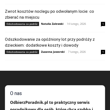
Zwrot kosztów noclegu po odwołanym locie: co
zbierać na miejscu
Natalia Zalewski
-
14 lutego, 2026
Odszkodowania za podróż
1
Odszkodowanie za opóźniony lot przy podróży z
dzieckiem: dodatkowe koszty i dowody
Zuzanna Jaworski
-
7 lutego, 2026
Odszkodowania za podróż
1
O nas
OdbierzPoradnik.pl to praktyczny serwis
poradnikowy dla osób, które chcą szybko i