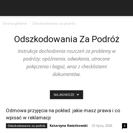
Strona główna
Odszkodowania za podróż
Odszkodowania Za Podróż
Instrukcje dochodzenia roszczeń za problemy w
podróży: opóźnienia, odwołania, utracone
połączenia i bagaż, wraz z checklistami
dokumentów.
NAJNOWSZE
Odmowa przyjęcia na pokład: jakie masz prawa i co
wpisać w reklamacji
Katarzyna Kwiatkowski
-
25 lipca, 2026
Odszkodowania za podróż
0