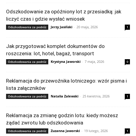
Odszkodowanie za opóźniony lot z przesiadką: jak
liczyć czas i gdzie wysłać wniosek
Jerzy Jasiński
-
20 maja, 2026
Odszkodowania za podróż
1
Jak przygotować komplet dokumentów do
roszczenia: lot, hotel, bagaż, transport
Krystyna Jaworski
-
7 maja, 2026
Odszkodowania za podróż
0
Reklamacja do przewoźnika lotniczego: wzór pisma i
lista załączników
Natalia Zalewski
-
25 kwietnia, 2026
Odszkodowania za podróż
1
Reklamacja za zmianę godzin lotu: kiedy możesz
żądać zwrotu lub odszkodowania
Zuzanna Jaworski
-
19 lutego, 2026
Odszkodowania za podróż
1