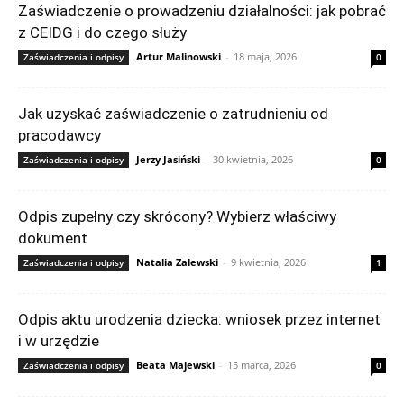
Zaświadczenie o prowadzeniu działalności: jak pobrać
z CEIDG i do czego służy
Artur Malinowski
-
18 maja, 2026
Zaświadczenia i odpisy
0
Jak uzyskać zaświadczenie o zatrudnieniu od
pracodawcy
Jerzy Jasiński
-
30 kwietnia, 2026
Zaświadczenia i odpisy
0
Odpis zupełny czy skrócony? Wybierz właściwy
dokument
Natalia Zalewski
-
9 kwietnia, 2026
Zaświadczenia i odpisy
1
Odpis aktu urodzenia dziecka: wniosek przez internet
i w urzędzie
Beata Majewski
-
15 marca, 2026
Zaświadczenia i odpisy
0