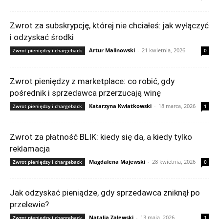
Zwrot za subskrypcję, której nie chciałeś: jak wyłączyć
i odzyskać środki
Artur Malinowski
-
21 kwietnia, 2026
Zwrot pieniędzy i chargeback
0
Zwrot pieniędzy z marketplace: co robić, gdy
pośrednik i sprzedawca przerzucają winę
Katarzyna Kwiatkowski
-
18 marca, 2026
Zwrot pieniędzy i chargeback
1
Zwrot za płatność BLIK: kiedy się da, a kiedy tylko
reklamacja
Magdalena Majewski
-
28 kwietnia, 2026
Zwrot pieniędzy i chargeback
0
Jak odzyskać pieniądze, gdy sprzedawca zniknął po
przelewie?
Natalia Zalewski
-
13 maja, 2026
Zwrot pieniędzy i chargeback
1