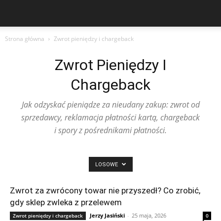
Strona główna
Zwrot pieniędzy i chargeback
Zwrot Pieniędzy I
Chargeback
Jak odzyskać pieniądze za nieudany zakup: zwrot od
sprzedawcy, reklamacja płatności kartą, chargeback
i spory z pośrednikami płatności.
LOSOWE
Zwrot za zwrócony towar nie przyszedł? Co zrobić,
gdy sklep zwleka z przelewem
Jerzy Jasiński
-
25 maja, 2026
Zwrot pieniędzy i chargeback
0