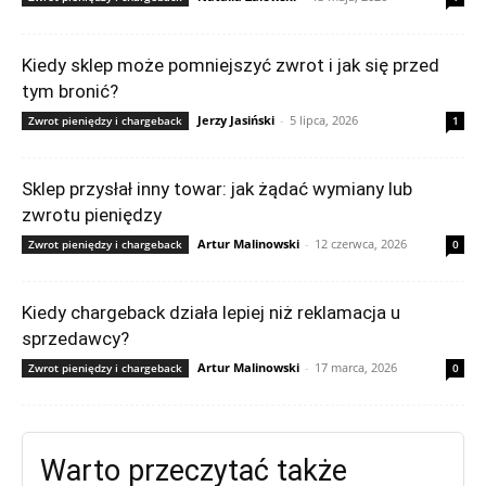
Kiedy sklep może pomniejszyć zwrot i jak się przed
tym bronić?
Jerzy Jasiński
-
5 lipca, 2026
Zwrot pieniędzy i chargeback
1
Sklep przysłał inny towar: jak żądać wymiany lub
zwrotu pieniędzy
Artur Malinowski
-
12 czerwca, 2026
Zwrot pieniędzy i chargeback
0
Kiedy chargeback działa lepiej niż reklamacja u
sprzedawcy?
Artur Malinowski
-
17 marca, 2026
Zwrot pieniędzy i chargeback
0
Warto przeczytać także